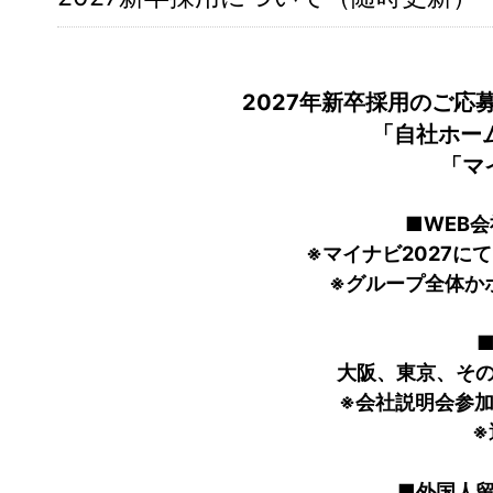
2027年新卒採用のご応
「自社ホー
「マ
■WEB会
※マイナビ2027に
※グループ全体か
大阪、東京、そ
※会社説明会参
※
■外国人