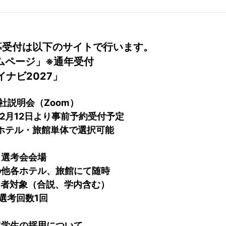
募受付は以下のサイトで行います。
ムページ」※通年受付
イナビ2027」
社説明会（Zoom）
て2月12日より事前予約受付予定
ホテル・旅館単体で選択可能
■選考会会場
の他各ホテル、旅館にて随時
加者対象（合説、学内含む）
選考回数1回
留学生の採用について