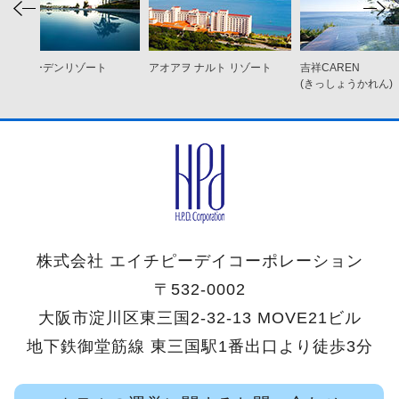
ココ ガーデンリゾート
アオアヲ ナルト リゾート
吉祥CAREN
オキナワ
(きっしょうかれん)
株式会社 エイチピーデイコーポレーション
〒532-0002
大阪市淀川区東三国2-32-13 MOVE21ビル
地下鉄御堂筋線 東三国駅1番出口より徒歩3分