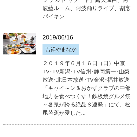
波藍ルーム、阿波踊りライブ、割烹
バイキン...
2019/06/16
吉祥やまなか
２０１９年６月１６日（日）中京
TV･TV新潟･TV信州･静岡第一･山梨
放送･北日本放送･TV金沢･福井放送
「キャイ～ン＆おかずクラブの中部
地方を食べつくす！鉄板焼グルメ祭
～各県が誇る絶品８連発」にて、松
尾芭蕉が愛した...