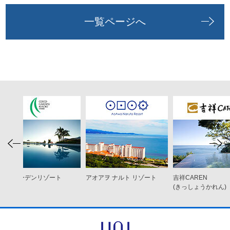
一覧ページへ
ココ ガーデンリゾート
アオアヲ ナルト リゾート
吉祥CAREN
オキナワ
(きっしょうかれん)