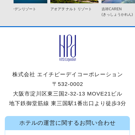
ココ ガーデンリゾート
アオアヲ ナルト リゾート
吉祥CAREN
オキナワ
(きっしょうかれん)
株式会社 エイチピーデイコーポレーション
〒532-0002
大阪市淀川区東三国2-32-13 MOVE21ビル
地下鉄御堂筋線 東三国駅1番出口より徒歩3分
ホテルの運営に関するお問い合わせ