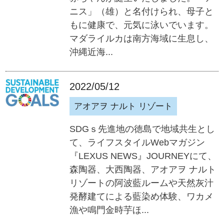
ニス」（雄）と名付けられ、母子と
もに健康で、元気に泳いでいます。
マダライルカは南方海域に生息し、
沖縄近海...
2022/05/12
アオアヲ ナルト リゾート
SDGｓ先進地の徳島で地域共生とし
て、ライフスタイルWebマガジン
『LEXUS NEWS』JOURNEYにて、
森陶器、大西陶器、アオアヲ ナルト
リゾートの阿波藍ルームや天然灰汁
発酵建てによる藍染め体験、ワカメ
漁や鳴門金時芋ほ...