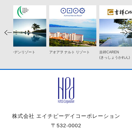
ココ ガーデンリゾート
アオアヲ ナルト リゾート
吉祥CAREN
オキナワ
(きっしょうかれん)
株式会社 エイチピーデイコーポレーション
〒532-0002