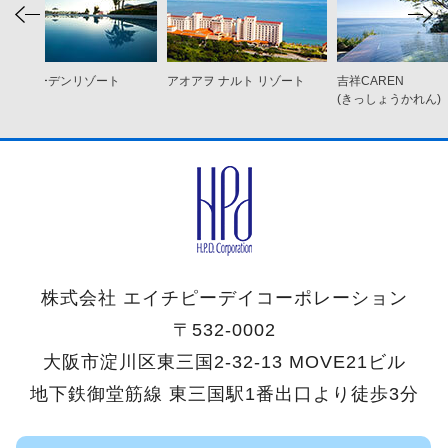
ココ ガーデンリゾート
アオアヲ ナルト リゾート
吉祥CAREN
オキナワ
(きっしょうかれん)
株式会社 エイチピーデイコーポレーション
〒532-0002
大阪市淀川区東三国2-32-13 MOVE21ビル
地下鉄御堂筋線 東三国駅1番出口より徒歩3分