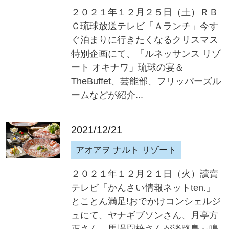
２０２１年１２月２５日（土）ＲＢ
Ｃ琉球放送テレビ「Ａランチ」今す
ぐ泊まりに行きたくなるクリスマス
特別企画にて、「ルネッサンス リゾ
ート オキナワ」琉球の宴＆
TheBuffet、芸能部、フリッパーズル
ームなどが紹介...
2021/12/21
アオアヲ ナルト リゾート
２０２１年１２月２１日（火）讀賣
テレビ「かんさい情報ネットten.」
とことん満足!おでかけコンシェルジ
ュにて、ヤナギブソンさん、月亭方
正さん、馬場園梓さんが淡路島～鳴