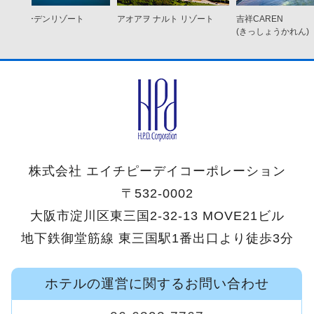
ココ ガーデンリゾート
アオアヲ ナルト リゾート
吉祥CAREN
オキナワ
(きっしょうかれん)
株式会社 エイチピーデイコーポレーション
〒532-0002
大阪市淀川区東三国2-32-13 MOVE21ビル
地下鉄御堂筋線 東三国駅1番出口より徒歩3分
ホテルの運営に関するお問い合わせ