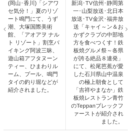
(岡山･香川)「シアワ
新潟･TV信州･静岡第
セ気分！」夏のリゾ
一･山梨放送･北日本
ート鳴門にて、うず
放送･TV金沢･福井放
潮、大塚国際美術
送「キャイ～ン＆お
館、「アオアヲ ナル
かずクラブの中部地
ト リゾート」割烹バ
方を食べつくす！鉄
イキング阿波三昧、
板焼グルメ祭～各県
遊山箱アフタヌーン
が誇る絶品８連発」
ティー、ひまわりル
にて、松尾芭蕉が愛
ーム、プール、鳴門
した石川県山中温泉
タイの釣り堀などが
の極上朝食として
紹介されました。
「吉祥やまなか」鉄
板焼レストラン青竹
のTeppanブレックフ
ァーストが紹介され
ました。