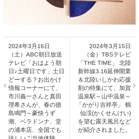
2024年3月16日
2024年3月15日
（土）ABC朝日放送
（金）TBSテレビ
テレビ「おはよう朝
「THE TIME」 北陸
日♪土曜日です」土日
新幹線3.16延伸開業
どーする？お出かけ
＆北陸いしかわ応援
情報コーナーにて、
割の特集にて、加賀
市川義一さんと真田
温泉駅～山中温泉～
理希さんが、春の徳
「かがり吉祥亭」 鶴
島鳴門～豪快うず
仙渓(かくせんけい)
潮、ベラドンナ、堂
を望む露天風呂など
の浦本店、全国でも
が紹介されました。
珍しいご当地体験