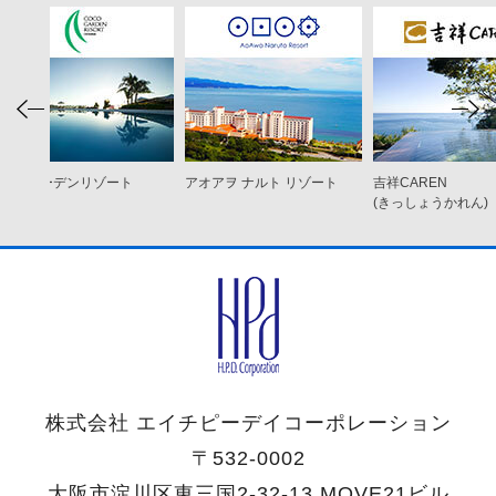
ココ ガーデンリゾート
アオアヲ ナルト リゾート
吉祥CAREN
オキナワ
(きっしょうかれん)
株式会社 エイチピーデイコーポレーション
〒532-0002
大阪市淀川区東三国2-32-13 MOVE21ビル