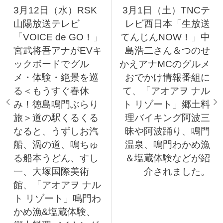
3月12日（水）RSK
3月1日（土）TNCテ
山陽放送テレビ
レビ西日本「生放送
「VOICE de GO！」
てんじんNOW！」中
宮武将吾アナがEVキ
島浩二さん＆つのせ
ックボードでグル
かえアナMCのグルメ
メ・体験・絶景を巡
おでかけ情報番組に
る＜もうすぐ春休
て、「アオアヲ ナル
み！徳島鳴門ぶらり
ト リゾート」郷土料
旅＞道の駅くるくる
理バイキング阿波三
なると、うずしお汽
昧や阿波踊り、鳴門
船、渦の道、鳴ちゅ
温泉、鳴門わかめ漁
る船本うどん、すし
＆塩蔵体験などが紹
一、大塚国際美術
介されました。
館、「アオアヲ ナル
ト リゾート」鳴門わ
かめ漁&塩蔵体験、