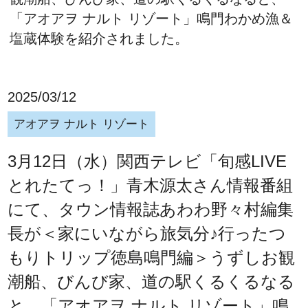
「アオアヲ ナルト リゾート」鳴門わかめ漁＆
塩蔵体験を紹介されました。
2025/03/12
アオアヲ ナルト リゾート
3月12日（水）関西テレビ「旬感LIVE
とれたてっ！」青木源太さん情報番組
にて、タウン情報誌あわわ野々村編集
長が＜家にいながら旅気分♪行ったつ
もりトリップ徳島鳴門編＞うずしお観
潮船、びんび家、道の駅くるくるなる
と、「アオアヲ ナルト リゾート」鳴