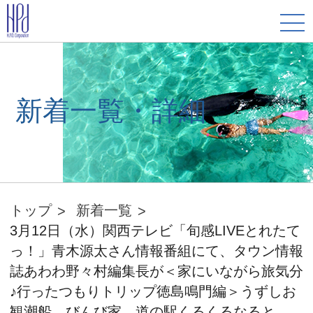
新着一覧・詳細
トップ
新着一覧
3月12日（水）関西テレビ「旬感LIVEとれたて
っ！」青木源太さん情報番組にて、タウン情報
誌あわわ野々村編集長が＜家にいながら旅気分
♪行ったつもりトリップ徳島鳴門編＞うずしお
観潮船、びんび家、道の駅くるくるなると、