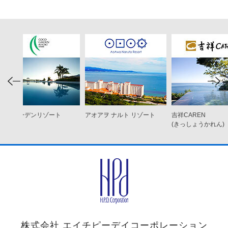
ココ ガーデンリゾート
アオアヲ ナルト リゾート
吉祥CAREN
オキナワ
(きっしょうかれん)
株式会社 エイチピーデイコーポレーション