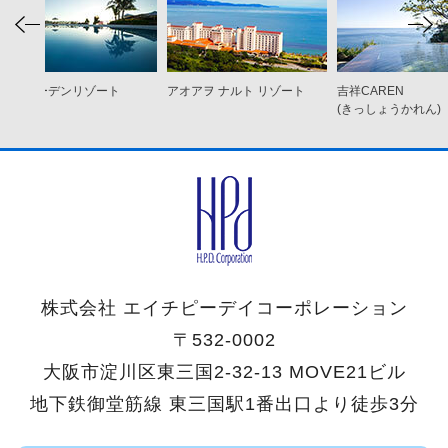
ココ ガーデンリゾート
アオアヲ ナルト リゾート
吉祥CAREN
オキナワ
(きっしょうかれん)
株式会社 エイチピーデイコーポレーション
〒532-0002
大阪市淀川区東三国2-32-13 MOVE21ビル
地下鉄御堂筋線 東三国駅1番出口より徒歩3分