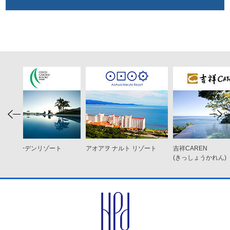
ココ ガーデンリゾート
アオアヲ ナルト リゾート
吉祥CAREN
オキナワ
(きっしょうかれん)