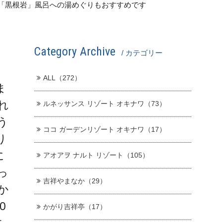
共露天「黒根岩」風呂への湯めぐりもおすすめです
Category Archive
/ カテゴリー
ALL（272）
ま
れ
ルネッサンス リゾート オキナワ（73）
う
ココ ガーデンリゾート オキナワ（17）
り
に
アオアヲ ナルト リゾート（105）
っ
吉祥やまなか（29）
か
0
かがり吉祥亭（17）