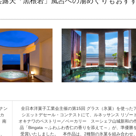
公共露天「黒根岩」風呂への湯めぐりもおす
ナン
全日本洋菓子工業会主催の第15回 グラス（氷菓）を使った
ルカ
シエットデセール・コンテストにて、ルネッサンス リゾー
、南
オキナワのペストリー／ベーカリー スーシェフ山城新和の
品「Bingata ～ふわふわ杏仁の香りを添えて～」が、準優勝
ム、
受賞いたしました。 本作品は、2種類の氷菓を組み合わせ