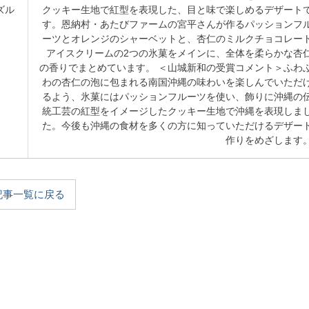
ズル
クッキー生地で紅型を表現した、目と味で楽しめるデザート
す。恩納村・あたびファームの宮平さんが作るパッションフ
ーツとオレンジのシャーベットと、杏仁のミルクチョコレー
アイスクリームの2つの氷菓をメインに、全体を柔らかな杏
の香りでまとめています。 ＜山城新和の受賞コメント＞ふわ
わの杏仁の泡に包まれる南国沖縄の味わいを楽しんでいただ
るよう、氷菓にはパッションフルーツを使い、飾りに沖縄の
統工芸の紅型をイメージしたクッキー生地で沖縄を表現しま
た。今後も沖縄の食材を多くの方に知っていただけるデザー
作りをめざします
記事一覧に戻る