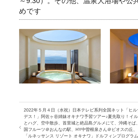
～9:30）。その他、温泉大浴場や
めです
2022年５月４日（水祝）日本テレビ系列全国ネット「ヒル
デス！」阿佐ヶ谷姉妹オキナワ予習ツアー♪夏先取り！イ
とハグ、空中散歩、首里城と絶品島グルメにて、沖縄そば
国フルーツ＠おんなの駅、HY中曽根泉さん＠ビオスの丘、
「ルネッサンス リゾート オキナワ」ドルフィンプログラ