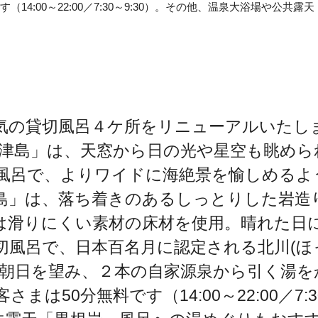
14:00～22:00／7:30～9:30）。その他、温泉大浴場や公
気の貸切風呂４ケ所をリニューアルいたし
神津島」は、天窓から日の光や星空も眺めら
風呂で、よりワイドに海絶景を愉しめるよ
島」は、落ち着きのあるしっとりした岩造
は滑りにくい素材の床材を使用。晴れた日
切風呂で、日本百名月に認定される北川(ほ
と朝日を望み、２本の自家源泉から引く湯を
50分無料です（14:00～22:00／7:3