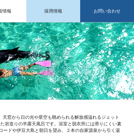
着情報
採用情報
お問い合わせ
、天窓から日の光や星空も眺められる解放感溢れるジェット
した岩造りの半露天風呂です。浴室と脱衣所には滑りにくい素
ンロードや伊豆大島と朝日を望み、２本の自家源泉から引く湯