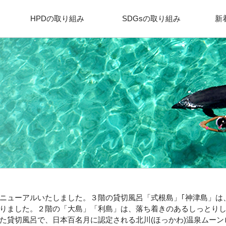
HPDの取り組み
SDGsの取り組み
新
ニューアルいたしました。３階の貸切風呂「式根島」｢神津島」は
りました。２階の「大島」「利島」は、落ち着きのあるしっとり
た貸切風呂で、日本百名月に認定される北川(ほっかわ)温泉ムー