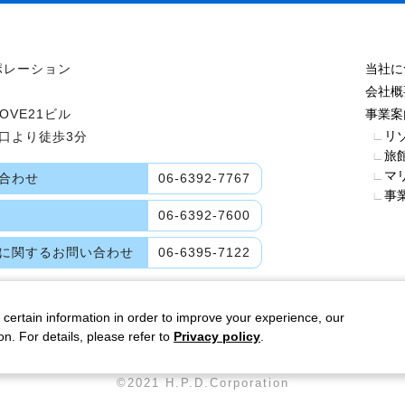
ポレーション
当社に
会社概
OVE21ビル
事業案
∟
リ
口より徒歩3分
∟
旅
∟
マ
合わせ
06-6392-7767
∟
事
06-6392-7600
に関する
お問い合わせ
06-6395-7122
 certain information in order to improve your experience, our
n. For details, please refer to
Privacy policy
.
©2021 H.P.D.Corporation